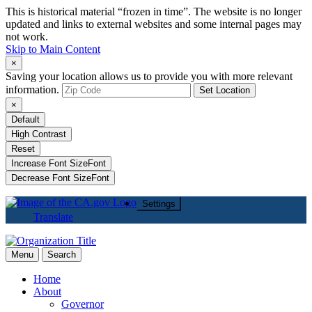
This is historical material “frozen in time”. The website is no longer
updated and links to external websites and some internal pages may
not work.
Skip to Main Content
×
Saving your location allows us to provide you with more relevant
information.
Set Location
×
Default
High Contrast
Reset
Increase Font Size
Font
Decrease Font Size
Font
Settings
Translate
Menu
Search
Home
About
Governor