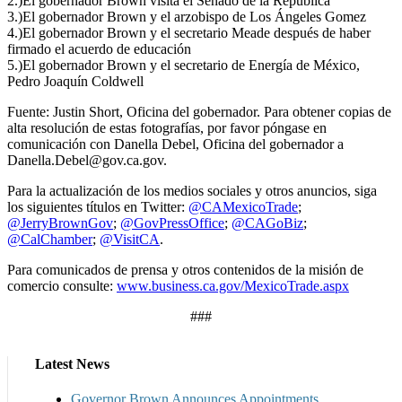
2.)El gobernador Brown visita el Senado de la República
3.)El gobernador Brown y el arzobispo de Los Ángeles Gomez
4.)El gobernador Brown y el secretario Meade después de haber
firmado el acuerdo de educación
5.)El gobernador Brown y el secretario de Energía de México,
Pedro Joaquín Coldwell
Fuente: Justin Short, Oficina del gobernador. Para obtener copias de
alta resolución de estas fotografías, por favor póngase en
comunicación con Danella Debel, Oficina del gobernador a
Danella.Debel@gov.ca.gov.
Para la actualización de los medios sociales y otros anuncios, siga
los siguientes títulos en Twitter:
@CAMexicoTrade
;
@JerryBrownGov
;
@GovPressOffice
;
@CAGoBiz
;
@CalChamber
;
@VisitCA
.
Para comunicados de prensa y otros contenidos de la misión de
comercio consulte:
www.business.ca.gov/MexicoTrade.aspx
###
Latest News
Governor Brown Announces Appointments