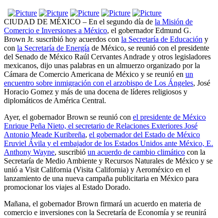
CIUDAD DE MÉXICO – En el segundo día de
la Misión de
Comercio e Inversiones a México
, el gobernador Edmund G.
Brown Jr. suscribió hoy acuerdos con
la Secretaría de Educación
y
con
la Secretaría de Energía
de México, se reunió con el presidente
del Senado de México Raúl Cervantes Andrade y otros legisladores
mexicanos, dijo unas palabras en un almuerzo organizado por la
Cámara de Comercio Americana de México y se reunió en
un
encuentro sobre inmigración con el arzobispo de Los Ángeles
, José
Horacio Gomez y más de una docena de líderes religiosos y
diplomáticos de América Central.
Ayer, el gobernador Brown se reunió con
el presidente de México
Enrique Peña Nieto, el secretario de Relaciones Exteriores José
Antonio Meade Kuribreña
,
el gobernador del Estado de México
Eruviel Ávila y el embajador de los Estados Unidos ante México, E.
Anthony Wayne
, suscribió
un acuerdo de cambio climático
con la
Secretaría de Medio Ambiente y Recursos Naturales de México y se
unió a Visit California (Visita California) y Aeroméxico en el
lanzamiento de una nueva campaña publicitaria en México para
promocionar los viajes al Estado Dorado.
Mañana, el gobernador Brown firmará un acuerdo en materia de
comercio e inversiones con la Secretaría de Economía y se reunirá